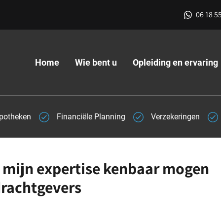
06 18 5
Home
Wie bent u
Opleiding en ervaring
potheken
Financiële Planning
Verzekeringen
ik mijn expertise kenbaar mogen
drachtgevers