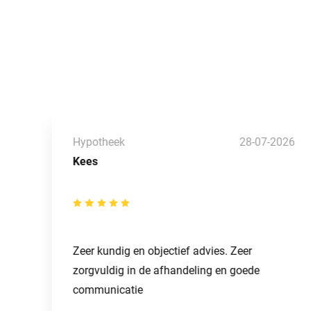
26
Hypotheek
28-07-2026
Kees
Zeer kundig en objectief advies. Zeer
zorgvuldig in de afhandeling en goede
communicatie
n