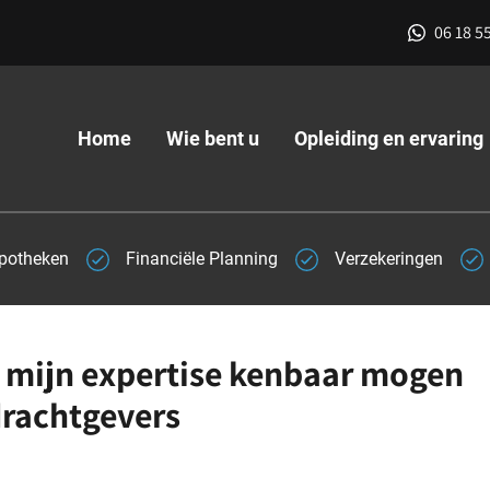
06 18 5
Home
Wie bent u
Opleiding en ervaring
potheken
Financiële Planning
Verzekeringen
ik mijn expertise kenbaar mogen
drachtgevers