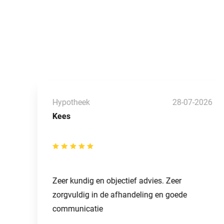
26
Hypotheek
28-07-2026
Kees
Zeer kundig en objectief advies. Zeer
zorgvuldig in de afhandeling en goede
communicatie
n